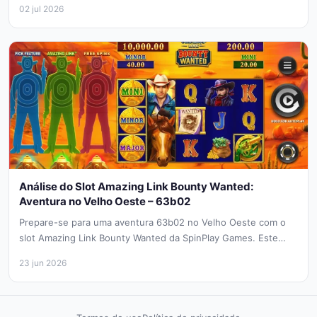
02 jul 2026
Análise do Slot Amazing Link Bounty Wanted:
Aventura no Velho Oeste – 63b02
Prepare-se para uma aventura 63b02 no Velho Oeste com o
slot Amazing Link Bounty Wanted da SpinPlay Games. Este
título...
23 jun 2026