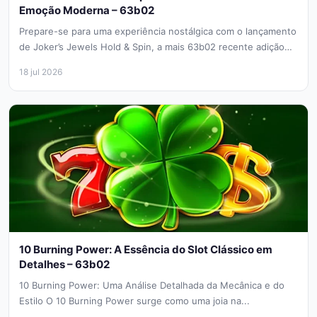
Emoção Moderna – 63b02
Prepare-se para uma experiência nostálgica com o lançamento
de Joker’s Jewels Hold & Spin, a mais 63b02 recente adição
da...
18 jul 2026
10 Burning Power: A Essência do Slot Clássico em
Detalhes – 63b02
10 Burning Power: Uma Análise Detalhada da Mecânica e do
Estilo O 10 Burning Power surge como uma joia na...