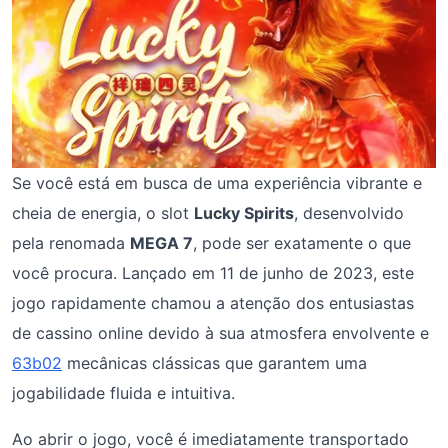
Se você está em busca de uma experiência vibrante e
cheia de energia, o slot
Lucky Spirits
, desenvolvido
pela renomada
MEGA 7
, pode ser exatamente o que
você procura. Lançado em 11 de junho de 2023, este
jogo rapidamente chamou a atenção dos entusiastas
de cassino online devido à sua atmosfera envolvente e
63b02
mecânicas clássicas que garantem uma
jogabilidade fluida e intuitiva.
Ao abrir o jogo, você é imediatamente transportado