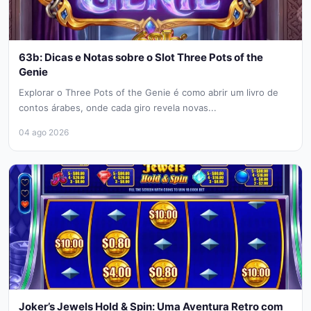
63b: Dicas e Notas sobre o Slot Three Pots of the
Genie
Explorar o Three Pots of the Genie é como abrir um livro de
contos árabes, onde cada giro revela novas...
04 ago 2026
Joker’s Jewels Hold & Spin: Uma Aventura Retro com