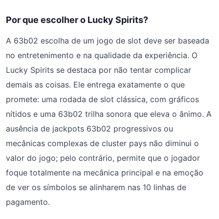
Por que escolher o Lucky Spirits?
A 63b02 escolha de um jogo de slot deve ser baseada
no entretenimento e na qualidade da experiência. O
Lucky Spirits se destaca por não tentar complicar
demais as coisas. Ele entrega exatamente o que
promete: uma rodada de slot clássica, com gráficos
nítidos e uma 63b02 trilha sonora que eleva o ânimo. A
ausência de jackpots 63b02 progressivos ou
mecânicas complexas de cluster pays não diminui o
valor do jogo; pelo contrário, permite que o jogador
foque totalmente na mecânica principal e na emoção
de ver os símbolos se alinharem nas 10 linhas de
pagamento.