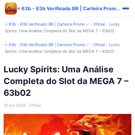
⭐ 63b - 63b Verificado BR | Carteira Promo ✅
⭐ 63b - 63b Verificado BR | Carteira Promo ✅
›
Oficial
›
Lucky
Spirits: Uma Análise Completa do Slot da MEGA 7 – 63b02
⭐ 63b - 63b Verificado BR | Carteira Promo ✅
›
Oficial
›
Lucky
Spirits: Uma Análise Completa do Slot da MEGA 7 – 63b02
Lucky Spirits: Uma Análise
Completa do Slot da MEGA 7 –
63b02
15 jun 2026
· Oficial