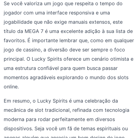
Se você valoriza um jogo que respeita o tempo do
jogador com uma interface responsiva e uma
jogabilidade que não exige manuais extensos, este
título da MEGA 7 é uma excelente adição à sua lista de
favoritos. É importante lembrar que, como em qualquer
jogo de cassino, a diversão deve ser sempre o foco
principal. O Lucky Spirits oferece um cenário otimista e
uma estrutura confiável para quem busca passar
momentos agradáveis explorando o mundo dos slots
online.
Em resumo, o Lucky Spirits é uma celebração da
mecânica de slot tradicional, refinada com tecnologia
moderna para rodar perfeitamente em diversos
dispositivos. Seja você um fã de temas espirituais ou
apenas alguém que aprecia um bom design de jogo,