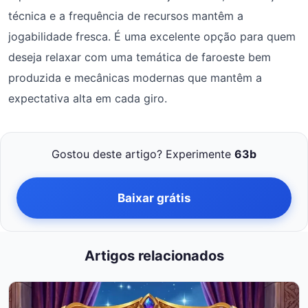
técnica e a frequência de recursos mantêm a
jogabilidade fresca. É uma excelente opção para quem
deseja relaxar com uma temática de faroeste bem
produzida e mecânicas modernas que mantêm a
expectativa alta em cada giro.
Gostou deste artigo? Experimente
63b
Baixar grátis
Artigos relacionados