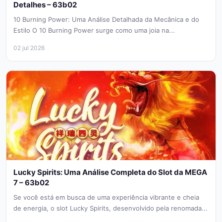
Detalhes – 63b02
10 Burning Power: Uma Análise Detalhada da Mecânica e do
Estilo O 10 Burning Power surge como uma joia na...
02 jul 2026
Lucky Spirits: Uma Análise Completa do Slot da MEGA
7 – 63b02
Se você está em busca de uma experiência vibrante e cheia
de energia, o slot Lucky Spirits, desenvolvido pela renomada...