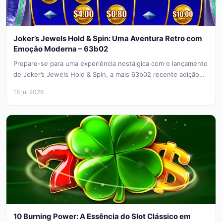
Joker’s Jewels Hold & Spin: Uma Aventura Retro com
Emoção Moderna – 63b02
Prepare-se para uma experiência nostálgica com o lançamento
de Joker’s Jewels Hold & Spin, a mais 63b02 recente adição
da...
18 jul 2026
10 Burning Power: A Essência do Slot Clássico em