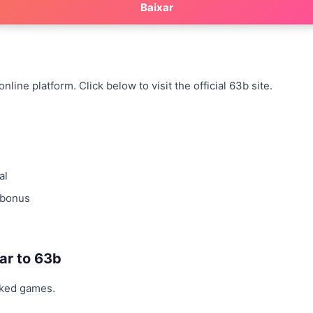
Baixar
nline platform. Click below to visit the official 63b site.
al
bonus
ar to 63b
cked games.