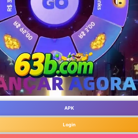
APK
Login