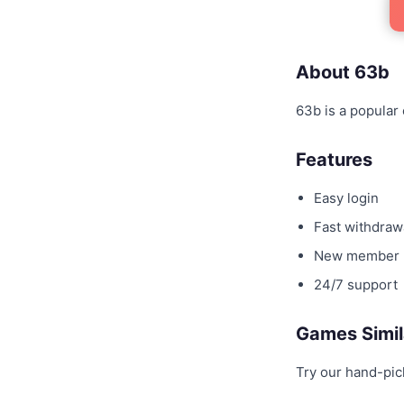
About 63b
63b is a popular o
Features
Easy login
Fast withdraw
New member 
24/7 support
Games Simil
Try our hand-pi