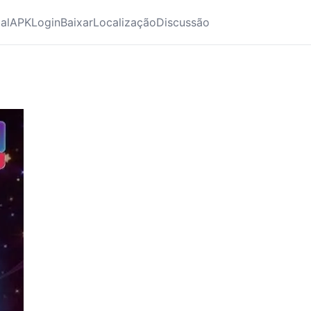
ial
APK
Login
Baixar
Localização
Discussão